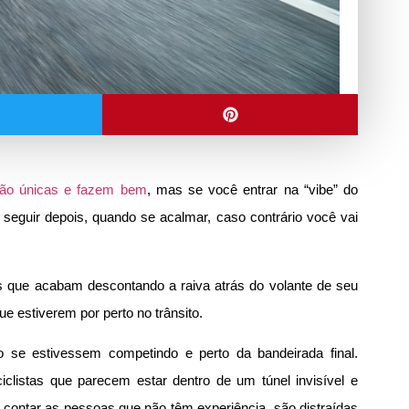
ão únicas e fazem bem
, mas se você entrar na “vibe” do
 seguir depois, quando se acalmar, caso contrário você vai
s que acabam descontando a raiva atrás do volante de seu
e estiverem por perto no trânsito.
 se estivessem competindo e perto da bandeirada final.
listas que parecem estar dentro de um túnel invisível e
contar as pessoas que não têm experiência, são distraídas