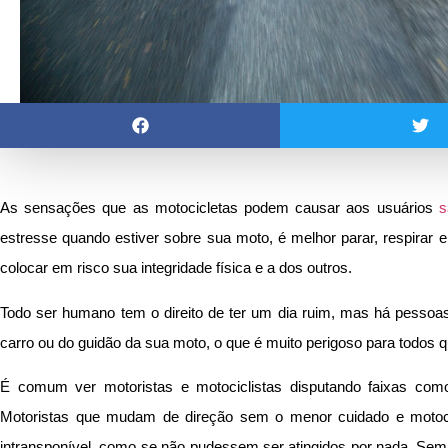
As sensações que as motocicletas podem causar aos usuários
s
estresse quando estiver sobre sua moto, é melhor parar, respirar e
colocar em risco sua integridade física e a dos outros.
Todo ser humano tem o direito de ter um dia ruim, mas há pessoa
carro ou do guidão da sua moto, o que é muito perigoso para todos qu
É comum ver motoristas e motociclistas disputando faixas como
Motoristas que mudam de direção sem o menor cuidado e motocic
intransponível, como se não pudessem ser atingidos por nada. Sem 