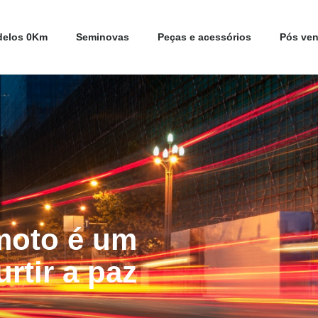
elos 0Km
Seminovas
Peças e acessórios
Pós ve
moto é um
urtir a paz