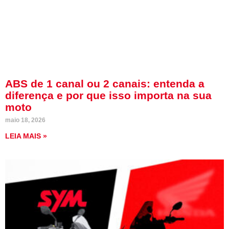
ABS de 1 canal ou 2 canais: entenda a
diferença e por que isso importa na sua
moto
maio 18, 2026
LEIA MAIS »