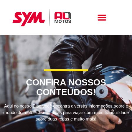
Peças E Acessórios
CONFIRA NOSSOS
CONTEÚDOS!
Aqui no nosso Blog você encontra diversas informações sobre o
mundo do motociclismo, dicas para viajar com mais tranquilidade
sobre duas rodas e muito mais!