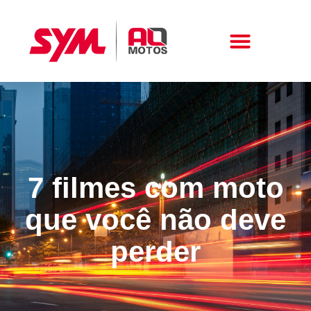
Peças E Acessórios
7 filmes com moto
que você não deve
perder