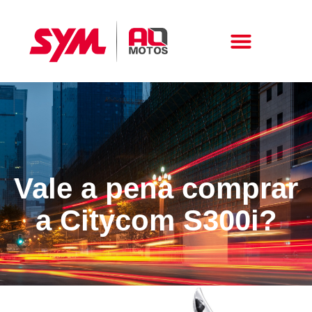
Peças E Acessórios
Vale a pena comprar
a Citycom S300i?