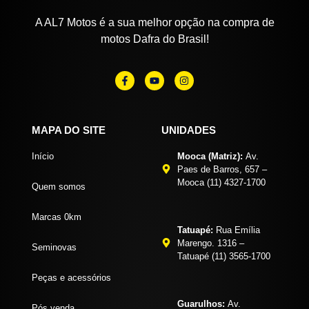
A AL7 Motos é a sua melhor opção na compra de
motos Dafra do Brasil!
MAPA DO SITE
UNIDADES
Início
Mooca (Matriz):
Av.
Paes de Barros, 657 –
Mooca (11) 4327-1700
Quem somos
Marcas 0km
Tatuapé:
Rua Emília
Marengo. 1316 –
Seminovas
Tatuapé (11) 3565-1700
Peças e acessórios
Guarulhos:
Av.
Pós venda