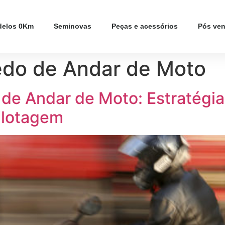
elos 0Km
Seminovas
Peças e acessórios
Pós ve
edo de Andar de Moto
e Andar de Moto: Estratégias
ilotagem