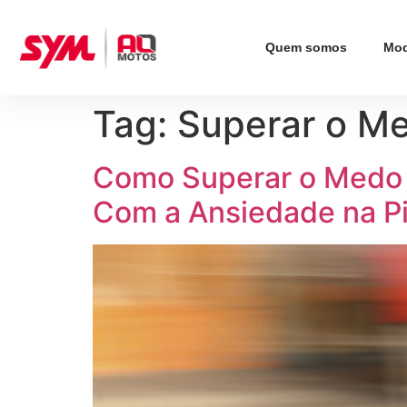
Quem somos
Mod
Tag:
Superar o M
Como Superar o Medo d
Com a Ansiedade na P