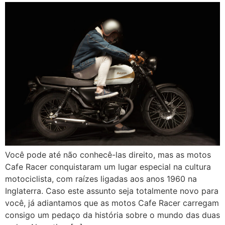
Você pode até não conhecê-las direito, mas as motos
Cafe Racer conquistaram um lugar especial na cultura
motociclista, com raízes ligadas aos anos 1960 na
Inglaterra. Caso este assunto seja totalmente novo para
você, já adiantamos que as motos Cafe Racer carregam
consigo um pedaço da história sobre o mundo das duas