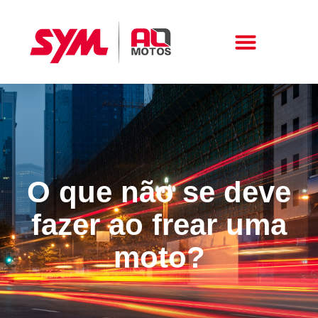
Peças E Acessórios
O que não se deve
fazer ao frear uma
moto?