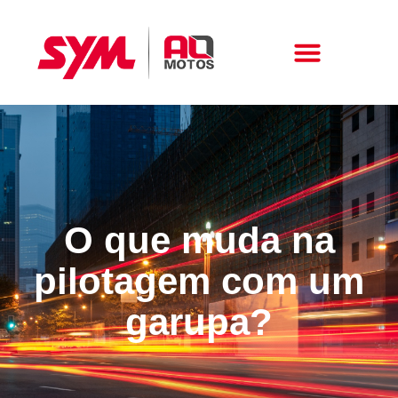
Peças E Acessórios
O que muda na
pilotagem com um
garupa?