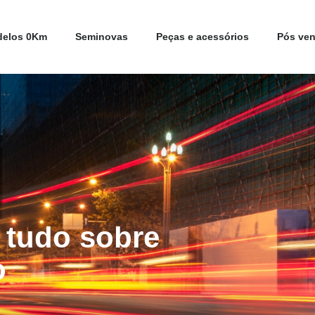
elos 0Km
Seminovas
Peças e acessórios
Pós ve
 tudo sobre
o