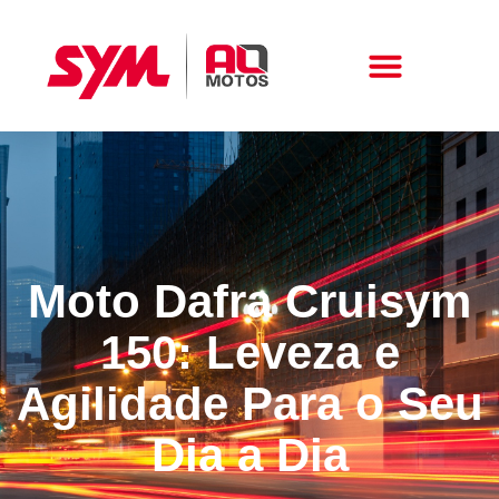
Peças E Acessórios
Moto Dafra Cruisym
150: Leveza e
Agilidade Para o Seu
Dia a Dia