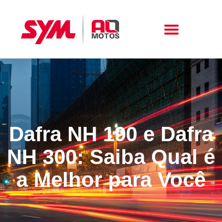
Peças E Acessórios
Dafra NH 190 e Dafra
NH 300: Saiba Qual é
a Melhor para Você