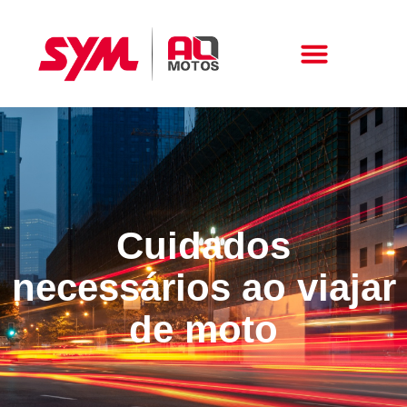
Peças E Acessórios
Cuidados
necessários ao viajar
de moto